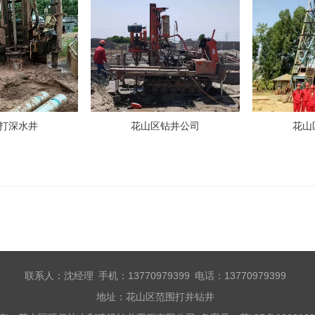
打深水井
花山区钻井公司
花山
联系人：沈经理 手机：13770979399 电话：13770979399
地址：花山区范围打井钻井