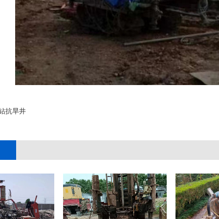
钻抗旱井
;