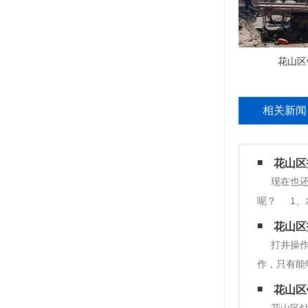
花山区
相关新闻
花山区
现在也
呢？ 1、
生活上的不
花山区
打井操
作，只有能
认识这些问
花山区
设计井深、
花山区